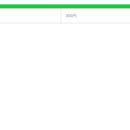
300円
て頂きます。お持ちでない場合はドッグランをご利用できませんのでご
ます。
。また、以下の飼い犬のご入場をご遠慮させて頂いております。（凶暴
いる）