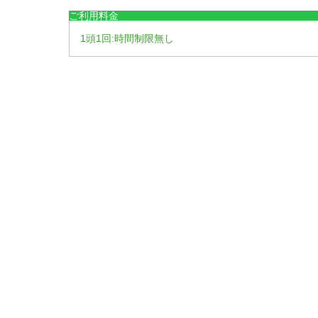
ご利用料金
1頭1回:時間制限無し
注意事項
登録時に１年以内のワクチン接種証明書を確認させ
注意ください。
館内・公園内では飼い犬の立ち入りを禁止しており
飼い犬の糞は飼い主様がお持ち帰りください。
当ドッグラン施設は
小型・中型犬のみ利用可能
です
性がある・発情中である・伝染性の病気にかかって