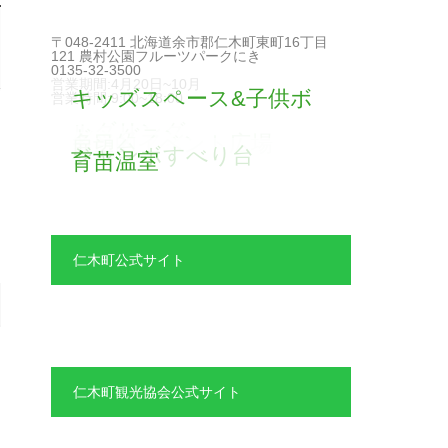
〒048-2411 北海道余市郡仁木町東町16丁目
121 農村公園フルーツパークにき
0135-32-3500
営業期間:4月20日~10月
キッズスペース&子供ボ
営業時間:9:00~18:00
ルダリング
ドッグラン
多目的イベント広場
展望台
ジャンボすべり台
育苗温室
仁木町公式サイト
仁木町観光協会公式サイト